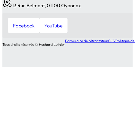
13 Rue Belmont, 01100 Oyonnax
Facebook
YouTube
Formulaire de rétractation
CGV
Politique de
Tous droits réservés © Huchard Luthier