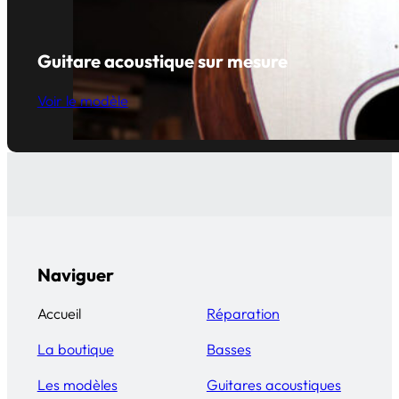
Guitare acoustique sur mesure
Voir le modèle
Naviguer
Accueil
Réparation
La boutique
Basses
Les modèles
Guitares acoustiques