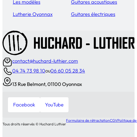
Les modèles
Guitares acoustiques
Lutherie Oyonnax
Guitares électriques
contact@huchard-luthier.com
04 74 73 98 10
ou
06 60 05 28 34
13 Rue Belmont, 01100 Oyonnax
Facebook
YouTube
Formulaire de rétractation
CGV
Politique de
Tous droits réservés © Huchard Luthier