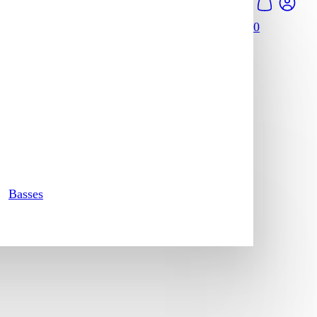
0
Basses